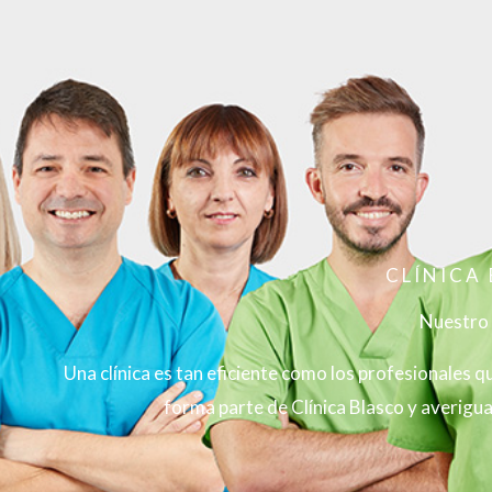
CLÍNICA
Nuestro
Una clínica es tan eficiente como los profesionales 
forma parte de Clínica Blasco y averigu