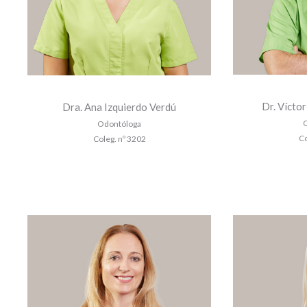
Dr. Vícto
Dra. Ana Izquierdo Verdú
O
Odontóloga
Co
Coleg. nº 3202