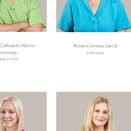
r Cañizares Murcia
Rosario Lermas García
dontólogo
Enfermera
leg. nº 3155