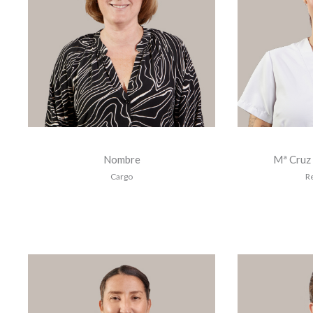
Nombre
Mª Cruz
Cargo
R