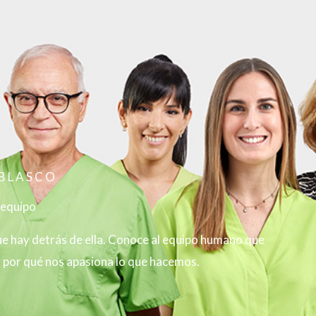
 BLASCO
 equipo
que hay detrás de ella. Conoce al equipo humano que
a por qué nos apasiona lo que hacemos.