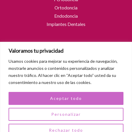
Ortodoncia
Endodoncia
Implantes Dentales
Contactar
Valoramos tu privacidad
Carrer Capità Gaspar Ortiz, 46,
Usamos cookies para mejorar su experiencia de navegación,
03201
Elche
, Alicante
mostrarle anuncios o contenidos personalizados y analizar
Teléfono:
662 55 46 76
nuestro tráfico. Al hacer clic en “Aceptar todo” usted da su
consentimiento a nuestro uso de las cookies.
Email:
info@clinicablasco.com
Aceptar todo
Personalizar
AVISO LEGAL
|
POLÍTICA DE PRIVACIDAD
|
POLÍTICA DE COOKIES
Rechazar todo